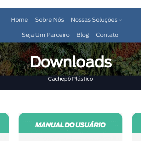
Home
Sobre Nós
Nossas Soluções
Seja Um Parceiro
Blog
Contato
Downloads
Cachepô Plástico