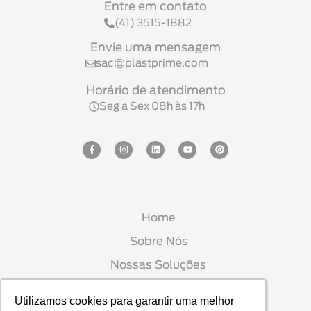
Entre em contato
(41) 3515-1882
Envie uma mensagem
sac@plastprime.com
Horário de atendimento
Seg a Sex 08h às 17h
Home
Sobre Nós
Nossas Soluções
Seja Um Parceiro
Utilizamos cookies para garantir uma melhor
Utilizamos cookies para garantir uma melhor