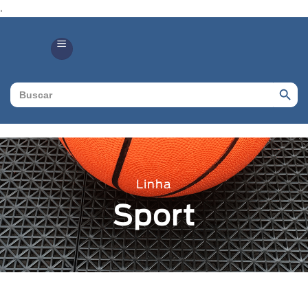
.
Search Butto
Search
for:
Linha
Sport