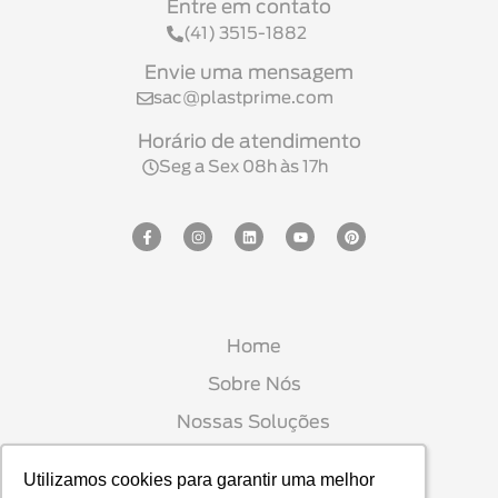
Entre em contato
(41) 3515-1882
Envie uma mensagem
sac@plastprime.com
Horário de atendimento
Seg a Sex 08h às 17h
Home
Sobre Nós
Nossas Soluções
Seja Um Parceiro
Utilizamos cookies para garantir uma melhor
Utilizamos cookies para garantir uma melhor
Blog