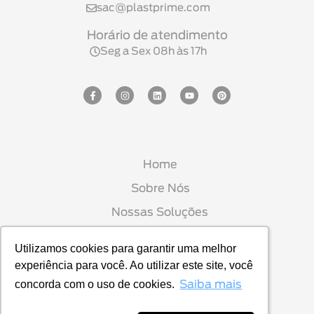
sac@plastprime.com
Horário de atendimento
Seg a Sex 08h às 17h
Home
Sobre Nós
Nossas Soluções
Seja Um Parceiro
Utilizamos cookies para garantir uma melhor
Utilizamos cookies para garantir uma melhor
Blog
experiência para você. Ao utilizar este site, você
experiência para você. Ao utilizar este site, você
Contato
concorda com o uso de cookies.
concorda com o uso de cookies.
Saiba mais
Saiba mais