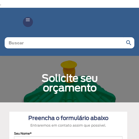
.
Search Butto
Search
for:
Solicite seu
orçamento
Preencha o formulário abaixo
Entraremos em contato assim que possível.
Seu Nome*