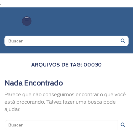
.
Search Butto
Search
for:
ARQUIVOS DE TAG:
00030
Nada Encontrado
Parece que não conseguimos encontrar o que você
está procurando. Talvez fazer uma busca pode
ajudar.
Search Butto
Search
for: