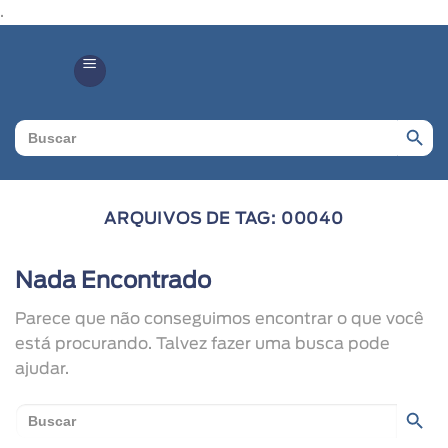
.
Search Butto
Search
for:
ARQUIVOS DE TAG:
00040
Nada Encontrado
Parece que não conseguimos encontrar o que você
está procurando. Talvez fazer uma busca pode
ajudar.
Search Butto
Search
for: