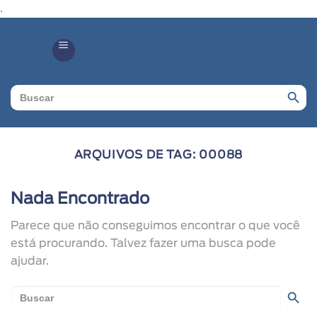
.
Search Butto
Search
for:
ARQUIVOS DE TAG:
00088
Nada Encontrado
Parece que não conseguimos encontrar o que você
está procurando. Talvez fazer uma busca pode
ajudar.
Search Butto
Search
for: