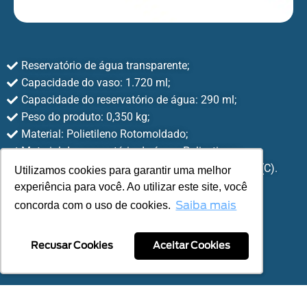
Reservatório de água transparente;
Capacidade do vaso: 1.720 ml;
Capacidade do reservatório de água: 290 ml;
Peso do produto: 0,350 kg;
Material: Polietileno Rotomoldado;
Material do reservatório de água: Poliestireno;
Dimensões: 162 mm (A) x 182 mm (L) x 182 mm (C).
Utilizamos cookies para garantir uma melhor
Utilizamos cookies para garantir uma melhor
experiência para você. Ao utilizar este site, você
experiência para você. Ao utilizar este site, você
concorda com o uso de cookies.
concorda com o uso de cookies.
Saiba mais
Saiba mais
COMPRAR NO SITE
Recusar Cookies
Recusar Cookies
Aceitar Cookies
Aceitar Cookies