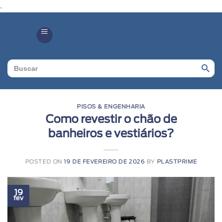
.
Search Butto
Search
for:
PISOS & ENGENHARIA
Como revestir o chão de
banheiros e vestiários?
POSTED ON
19 DE FEVEREIRO DE 2026
BY
PLASTPRIME
19
fev