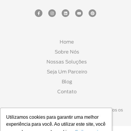
Home
Sobre Nós
Nossas Soluções
Seja Um Parceiro
Blog
Contato
INNOFORM LTDA - CNPJ: 01.371.166/0001-87 © Todos os
Utilizamos cookies para garantir uma melhor
Utilizamos cookies para garantir uma melhor
direitos reservados. 2026
experiência para você. Ao utilizar este site, você
experiência para você. Ao utilizar este site, você