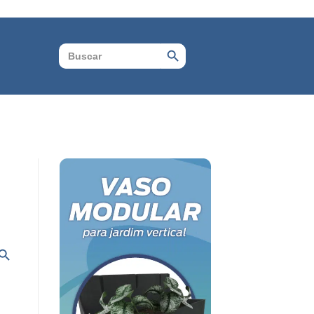
Search Button
Search
for:
rch Button