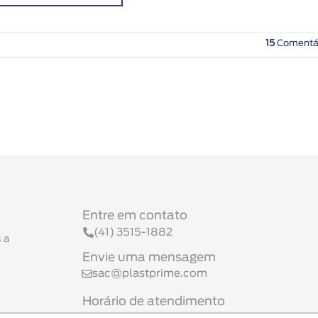
15
Comentá
Entre em contato
(41) 3515-1882
 a
Envie uma mensagem
sac@plastprime.com
Horário de atendimento
Seg a Sex 08h às 17h