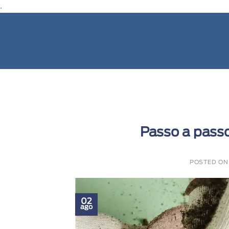
.
Passo a passo
POSTED O
02
ago