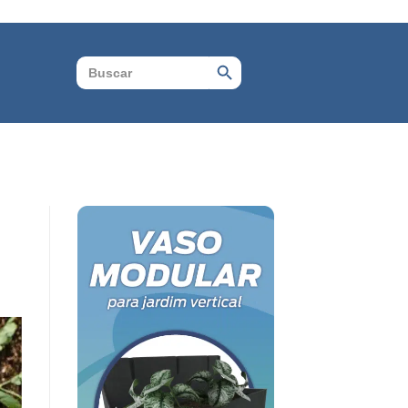
Search Button
Search
for: