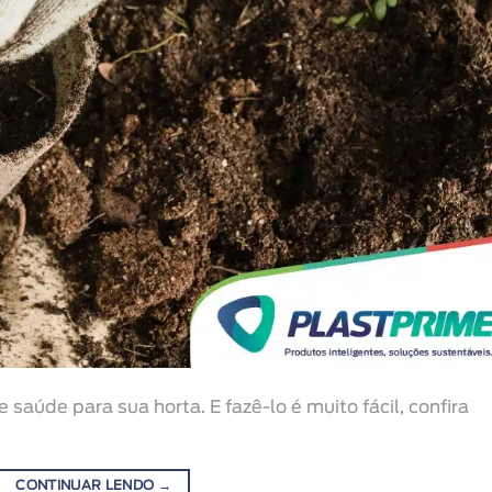
saúde para sua horta. E fazê-lo é muito fácil, confira
CONTINUAR LENDO
→