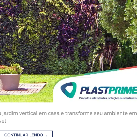
eu jardim vertical em casa e transforme seu ambiente em
vel!
CONTINUAR LENDO
→