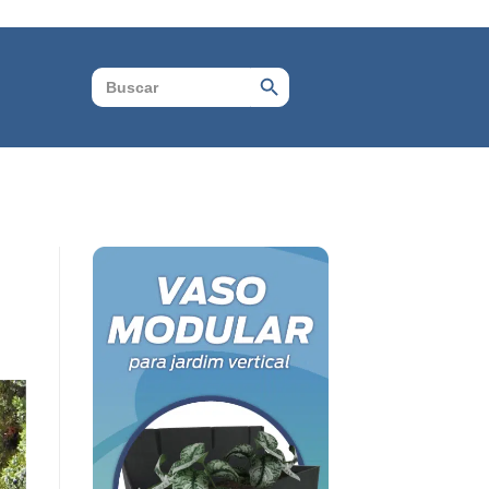
Search Button
Search
for: