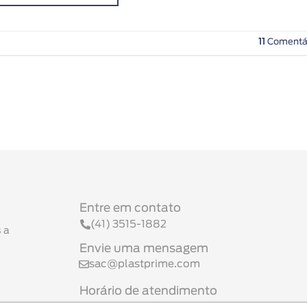
11
Comentá
Entre em contato
(41) 3515-1882
 a
Envie uma mensagem
sac@plastprime.com
Horário de atendimento
Seg a Sex 08h às 17h