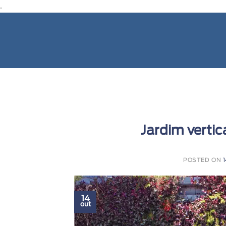
.
Jardim vertic
POSTED ON
14
out