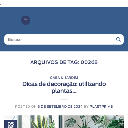
.
Search Butto
Search
for:
ARQUIVOS DE TAG:
00268
CASA & JARDIM
Dicas de decoração: utilizando
plantas...
POSTED ON
5 DE SETEMBRO DE 2024
BY
PLASTPRIME
05
set