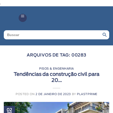
.
Search Butto
Search
for:
ARQUIVOS DE TAG:
00283
PISOS & ENGENHARIA
Tendências da construção civil para
20...
POSTED ON
2 DE JANEIRO DE 2023
BY
PLASTPRIME
02
jan