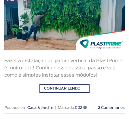
Fazer a instalação de jardim vertical da PlastPrime
é muito fácil! Confira nosso passo a passo e veja
como é simples instalar esses módulos!
CONTINUAR LENDO
→
Postado em
Casa & Jardim
|
Marcado
00288
2
Comentários