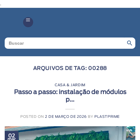
.
Search Butto
Search
for:
ARQUIVOS DE TAG:
00288
CASA & JARDIM
Passo a passo: instalação de módulos
p...
POSTED ON
2 DE MARÇO DE 2026
BY
PLASTPRIME
02
mar