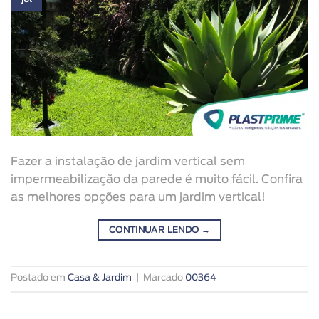
Fazer a instalação de jardim vertical sem
impermeabilização da parede é muito fácil. Confira
as melhores opções para um jardim vertical!
CONTINUAR LENDO
→
Postado em
Casa & Jardim
|
Marcado
00364