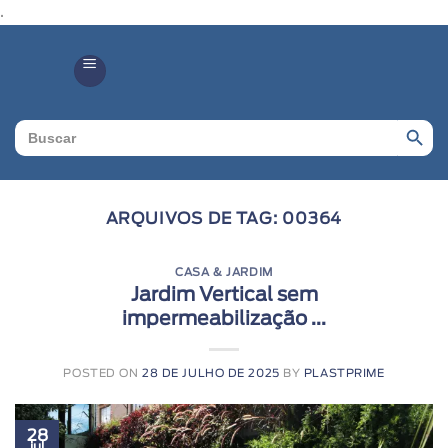
.
Search Butto
Search
for:
ARQUIVOS DE TAG:
00364
CASA & JARDIM
Jardim Vertical sem
impermeabilização ...
POSTED ON
28 DE JULHO DE 2025
BY
PLASTPRIME
28
jul