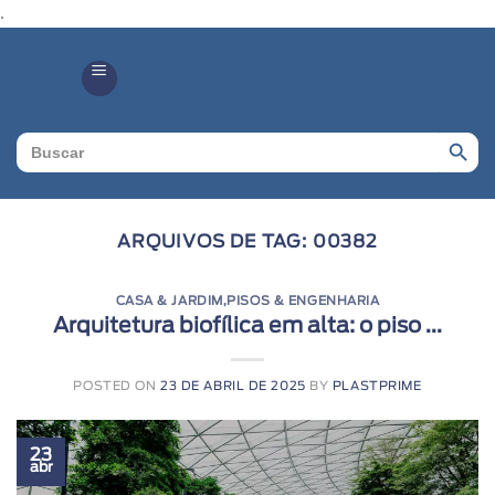
.
Search Butto
Search
for:
ARQUIVOS DE TAG:
00382
CASA & JARDIM
,
PISOS & ENGENHARIA
Arquitetura biofílica em alta: o piso ...
POSTED ON
23 DE ABRIL DE 2025
BY
PLASTPRIME
23
abr