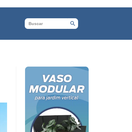
Search Button
Search
for: