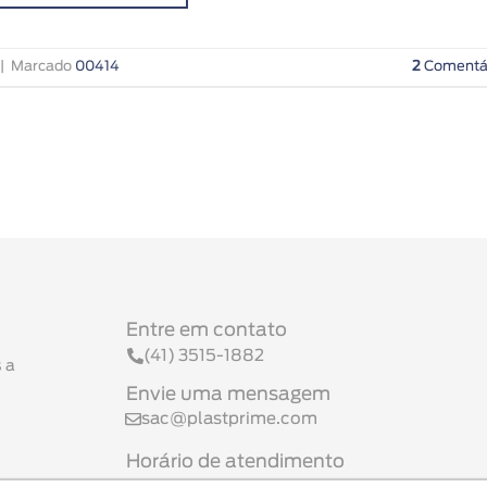
|
Marcado
00414
2
Comentá
Entre em contato
(41) 3515-1882
 a
Envie uma mensagem
sac@plastprime.com
Horário de atendimento
Seg a Sex 08h às 17h