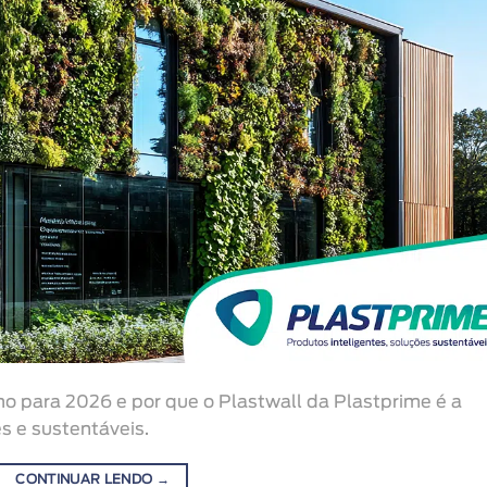
o para 2026 e por que o Plastwall da Plastprime é a
s e sustentáveis.
CONTINUAR LENDO
→