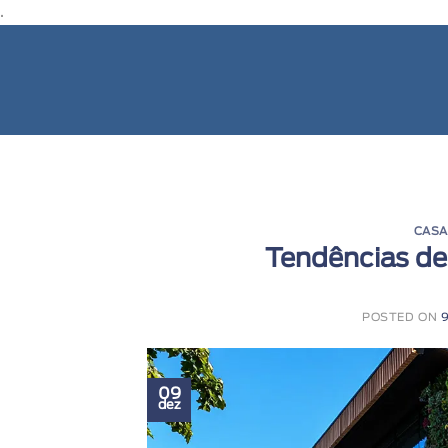
.
CASA
Tendências de
POSTED ON
09
dez