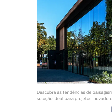
Descubra as tendências de paisagism
solução ideal para projetos inovadore