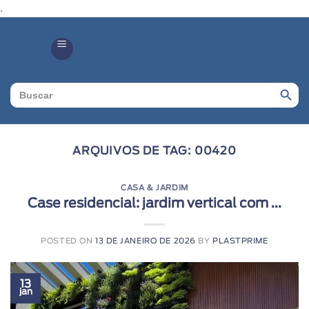
.
Search Butto
Search
for:
ARQUIVOS DE TAG:
00420
CASA & JARDIM
Case residencial: jardim vertical com ...
POSTED ON
13 DE JANEIRO DE 2026
BY
PLASTPRIME
13
jan