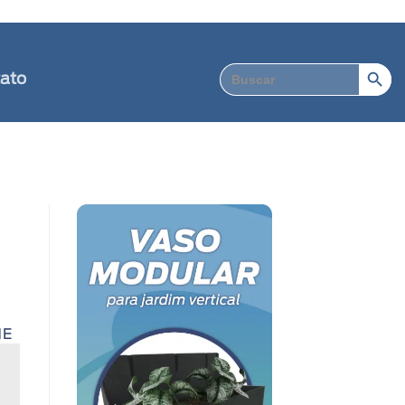
Search Button
Search
ato
for:
ME