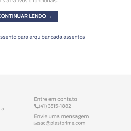
 atrativos e funcionais.
CONTINUAR LENDO
→
ssento para arquibancada
,
assentos
Entre em contato
(41) 3515-1882
 a
Envie uma mensagem
sac@plastprime.com