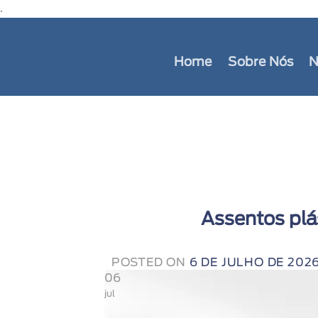
.
Home
Sobre Nós
N
Assentos plás
POSTED ON
6 DE JULHO DE 202
06
jul