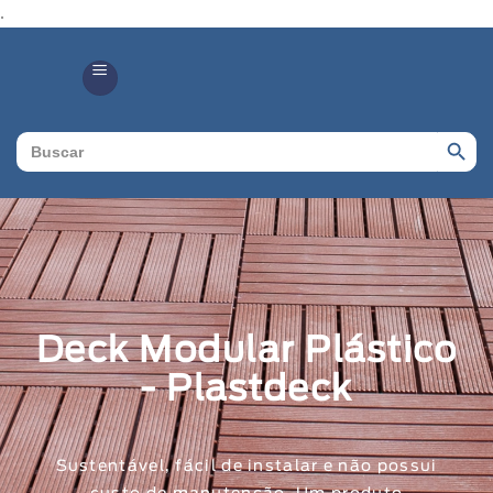
.
Search Butto
Search
for:
Deck Modular Plástico
- Plastdeck
Sustentável, fácil de instalar e não possui