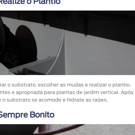
ealize o Plantio
rar o substrato, escolher as mudas e realizar o plantio.
ientes e apropriada para plantas de jardim vertical. Após
e o substrato se acomode e hidrate as raízes.
Sempre Bonito