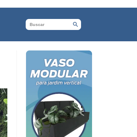
Search Button
Search
for: