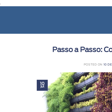
.
Passo a Passo: Co
POSTED ON
10 D
10
jul