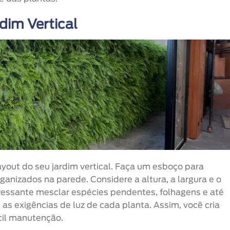
dim Vertical
 layout do seu jardim vertical. Faça um esboço para
ganizados na parede. Considere a altura, a largura e o
ressante mesclar espécies pendentes, folhagens e até
as exigências de luz de cada planta. Assim, você cria
il manutenção.