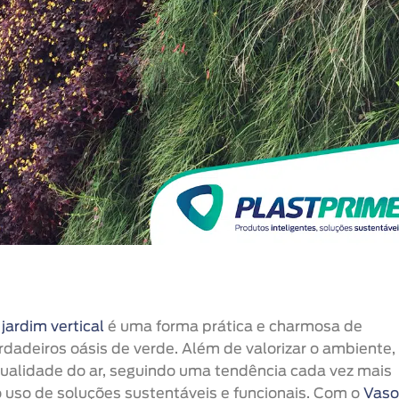
 jardim vertical
é uma forma prática e charmosa de
dadeiros oásis de verde. Além de valorizar o ambiente,
qualidade do ar, seguindo uma tendência cada vez mais
o uso de soluções sustentáveis e funcionais. Com o
Vaso