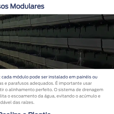
sos Modulares
:
cada módulo pode ser instalado em painéis ou
s e parafusos adequados. É importante usar
ir o alinhamento perfeito. O sistema de drenagem
lita o escoamento da água, evitando o acúmulo e
ável das raízes.