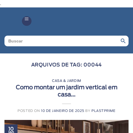
.
Search Butto
Search
for:
ARQUIVOS DE TAG:
00044
CASA & JARDIM
Como montar um jardim vertical em
casa...
POSTED ON
10 DE JANEIRO DE 2025
BY
PLASTPRIME
10
jan