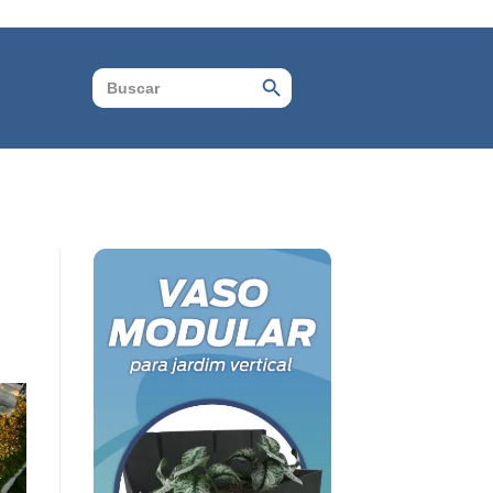
Search Button
Search
for: