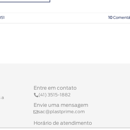
51
10
Comentá
Entre em contato
(41) 3515-1882
 a
Envie uma mensagem
sac@plastprime.com
Horário de atendimento
Seg a Sex 08h às 17h