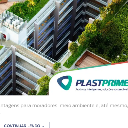
vantagens para moradores, meio ambiente e, até mesmo
.
CONTINUAR LENDO
→