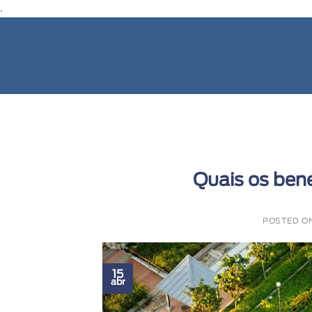
.
Quais os bene
POSTED O
15
abr