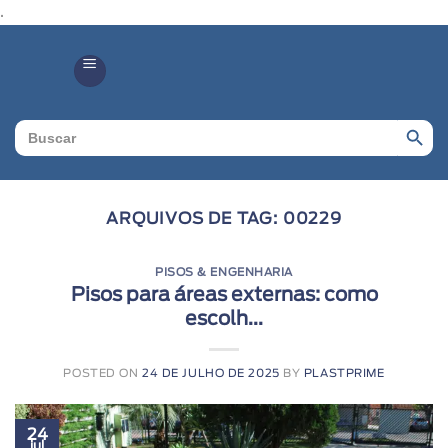
.
Search Butto
Search
for:
ARQUIVOS DE TAG:
00229
PISOS & ENGENHARIA
Pisos para áreas externas: como
escolh...
POSTED ON
24 DE JULHO DE 2025
BY
PLASTPRIME
24
jul