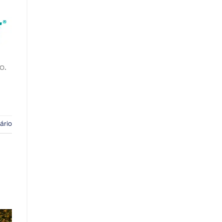
o.
ário