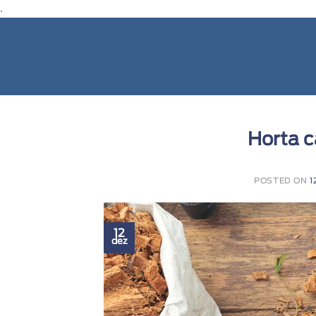
.
Horta c
POSTED ON
1
12
dez