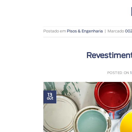
Postado em
Pisos & Engenharia
|
Marcado
00
Revestiment
POSTED ON
13
out