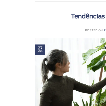
Tendências
POSTED ON
2
27
set