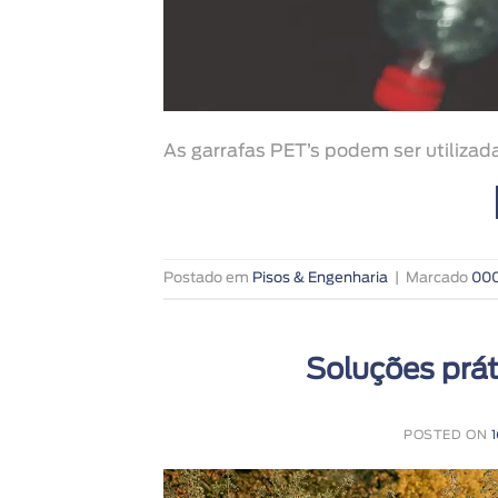
As garrafas PET’s podem ser utilizada
Postado em
Pisos & Engenharia
|
Marcado
00
Soluções prát
POSTED ON