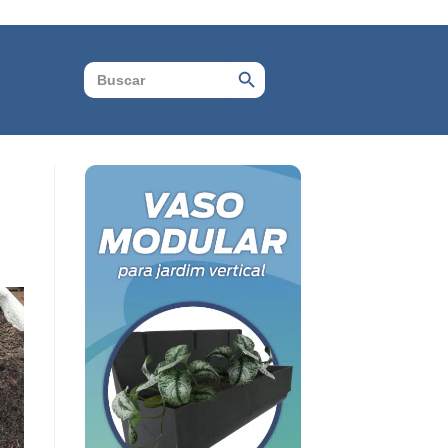
Search Button
Search
for: