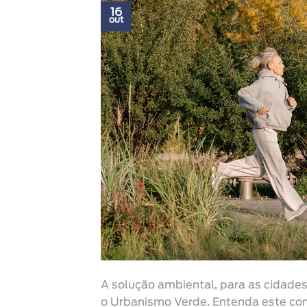
16
out
A solução ambiental, para as cidade
o Urbanismo Verde. Entenda este con