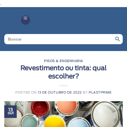
.
Search Butto
Search
for:
PISOS & ENGENHARIA
Revestimento ou tinta: qual
escolher?
POSTED ON
13 DE OUTUBRO DE 2022
BY
PLASTPRIME
13
out