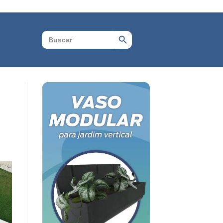
Search Button
Search
for: