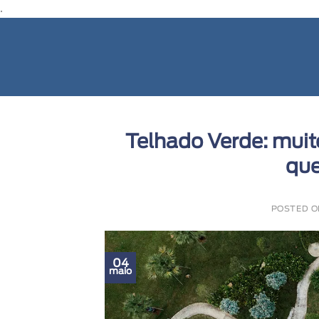
.
Telhado Verde: muit
que
POSTED 
04
maio