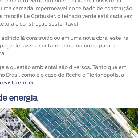
 como teto verde ou cobertura verde consiste na
b uma camada impermeável no telhado de construção.
a francês Le Corbusier, o telhado verde está cada vez
tetura e construção sustentável.
difício já construído ou em uma nova obra, este irá
paço de lazer e contato com a natureza para o
al.
nge a questão ambiental são diversos. Tanto que em
o Brasil como é o caso de Recife e Florianópolis, a
revista em lei
.
e energia