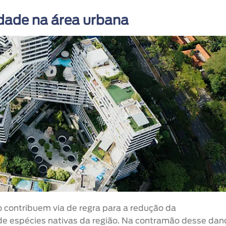
dade na área urbana
contribuem via de regra para a redução da
e espécies nativas da região. Na contramão desse dan