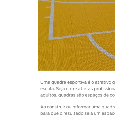
Uma quadra esportiva é o atrativo 
escola. Seja entre atletas profission
adultos, quadras são espaços de con
Ao construir ou reformar uma quadra 
para que o resultado seja um espaç