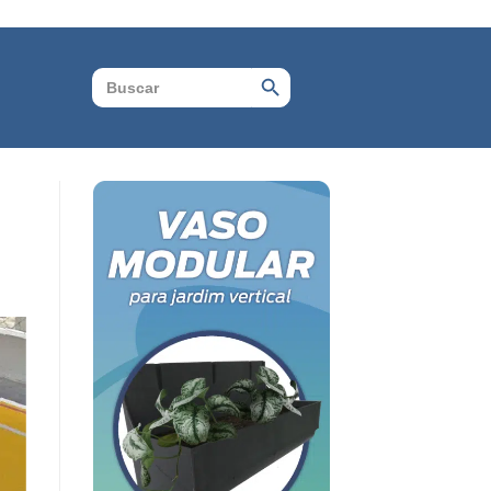
Search Button
Search
for: