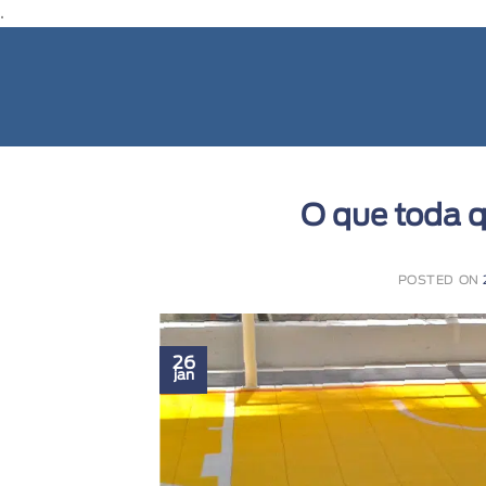
.
O que toda q
POSTED ON
26
jan